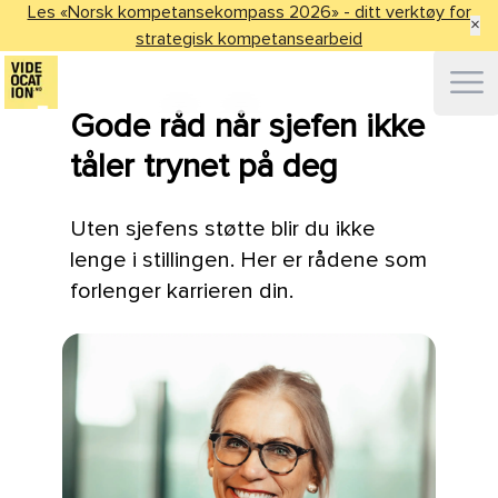
Les «Norsk kompetansekompass 2026» - ditt verktøy for
×
strategisk kompetansearbeid
Ope
Gode råd når sjefen ikke
tåler trynet på deg
Uten sjefens støtte blir du ikke
lenge i stillingen. Her er rådene som
forlenger karrieren din.