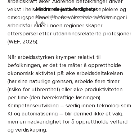
arbeidskraft øker. Aldrende befolkninger driver
vekst i helserelaterte jobber som sykepleiere og
Mindre relevante ferdigheter
omsorgspersonell, mens voksende befolkninger i
Mindre viktig nå, og forventes ikke å bli mer
brukt
arbeidsfør alder i noen regioner skaper
etterspørsel etter utdanningsrelaterte profesjoner
(WEF, 2025).
Når arbeidsstyrken krymper relativt til
befolkningen, er det tre måter å opprettholde
økonomisk aktivitet på: øke arbeidsdeltakelsen
(har sine naturlige grenser), arbeide flere timer
(risiko for utbrenthet) eller øke produktiviteten
per time (den bærekraftige løsningen).
Kompetanseutvikling – særlig innen teknologi som
KI og automatisering – blir dermed ikke et valg,
men en nødvendighet for å opprettholde velferd
og verdiskaping.