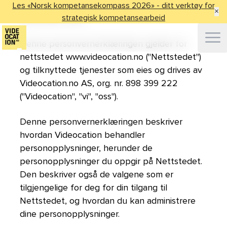
Les «Norsk kompetansekompass 2026» - ditt verktøy for
×
strategisk kompetansearbeid
November 2021
Ope
Denne personvernerklæringen gjelder for
nettstedet www.videocation.no ("Nettstedet")
og tilknyttede tjenester som eies og drives av
Videocation.no AS, org. nr. 898 399 222
("Videocation", "vi", "oss").
Denne personvernerklæringen beskriver
hvordan Videocation behandler
personopplysninger, herunder de
personopplysninger du oppgir på Nettstedet.
Den beskriver også de valgene som er
tilgjengelige for deg for din tilgang til
Nettstedet, og hvordan du kan administrere
dine personopplysninger.