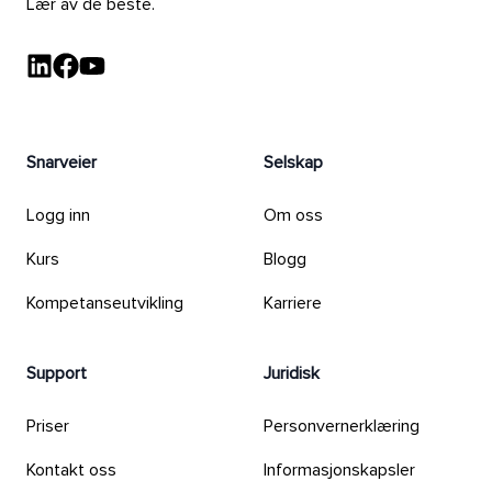
Lær av de beste.
LinkedIn - Videocation
Facebook - Videocation
YouTube - Videocation
Snarveier
Selskap
Logg inn
Om oss
Kurs
Blogg
Kompetanseutvikling
Karriere
Support
Juridisk
Priser
Personvernerklæring
Kontakt oss
Informasjonskapsler