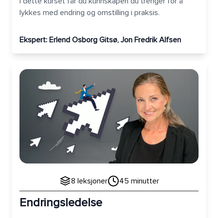
I dette kurset får du kunnskapen du trenger for å
lykkes med endring og omstilling i praksis.
Ekspert:
Erlend Osborg Gitsø, Jon Fredrik Alfsen
Endringsledelse
8
leksjoner
45
minutter
Endringsledelse