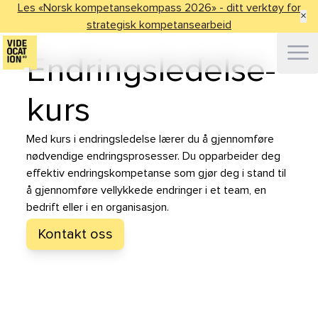
Les «Norsk kompetansekompass 2026» - ditt verktøy for
Våre kurs
>
Lederkurs
>
Endringsledelse-kurs
×
strategisk kompetansearbeid
Ope
Endringsledelse-
kurs
Med kurs i endringsledelse lærer du å gjennomføre
nødvendige endringsprosesser. Du opparbeider deg
effektiv endringskompetanse som gjør deg i stand til
å gjennomføre vellykkede endringer i et team, en
bedrift eller i en organisasjon.
Kontakt oss