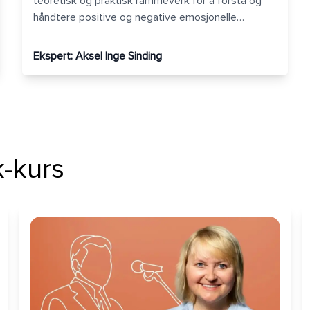
teoretisk og praktisk rammeverk for å forstå og
håndtere positive og negative emosjonelle
prosesser som typisk forekommer i arbeidslivet.
Ekspert:
Aksel Inge Sinding
k-kurs
Din perfekte pitch