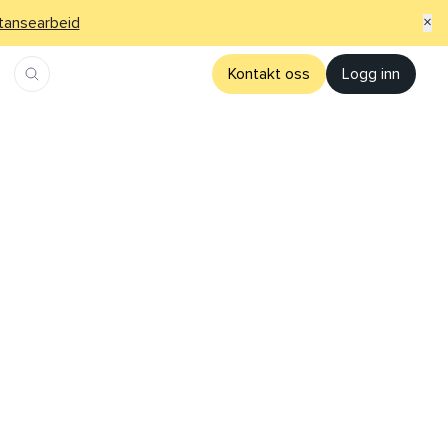
×
tansearbeid
Kontakt oss
Logg inn
Søk