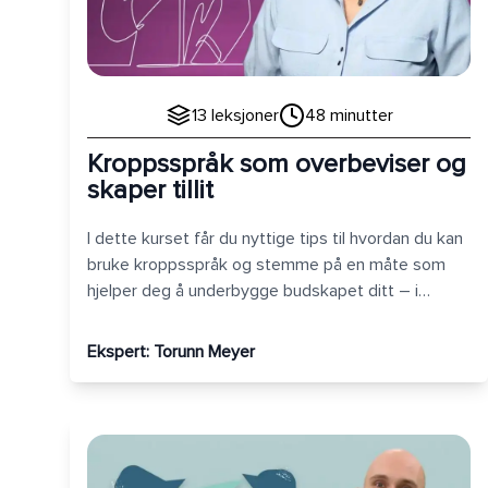
13
leksjoner
48
minutter
Kroppsspråk som overbeviser og
skaper tillit
I dette kurset får du nyttige tips til hvordan du kan
bruke kroppsspråk og stemme på en måte som
hjelper deg å underbygge budskapet ditt – i
stedet for å svekke det.
Ekspert:
Torunn Meyer
Diversity Icebreaker – hvordan fasilitere et se