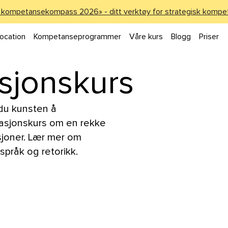
 kompetansekompass 2026» - ditt verktøy for strategisk kompe
ocation
Kompetanseprogrammer
Våre kurs
Blogg
Priser
jonskurs
du kunsten å
asjonskurs om en rekke
sjoner. Lær mer om
språk og retorikk.