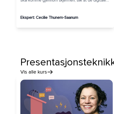
skal komme gjennom skjermen, slik at de digitale
møtene blir så nyttige og effektive som mulig.
Ekspert:
Cecilie Thunem-Saanum
Presentasjonsteknik
Vis alle kurs
Presenter uten panikk