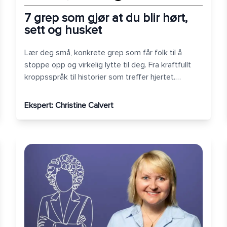
7 grep som gjør at du blir hørt,
sett og husket
Lær deg små, konkrete grep som får folk til å
stoppe opp og virkelig lytte til deg. Fra kraftfullt
kroppsspråk til historier som treffer hjertet.
Gjennomslagskraft er ikke noe du har – det er noe
du skaper.
Ekspert:
Christine Calvert
Overbevisende kroppsspråk for ledere