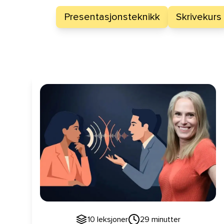
Presentasjonsteknikk
Skrivekurs
Kunsten å lytte
10
leksjoner
29
minutter