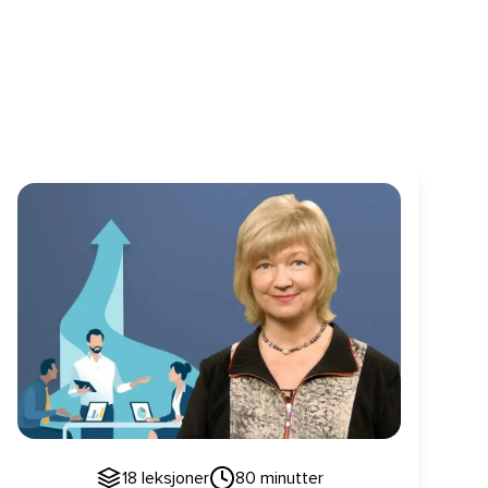
Kommunikasjon som øker effektiviteten
18
leksjoner
80
minutter