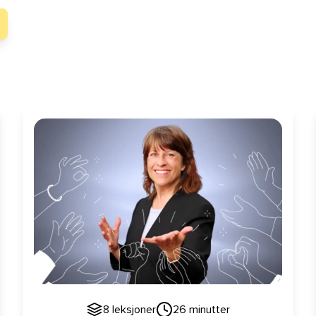
7 grep som gjør at du blir hørt, sett og husket
8
leksjoner
26
minutter