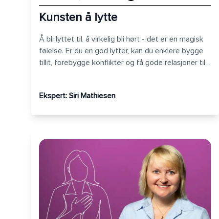
Kunsten å lytte
Å bli lyttet til, å virkelig bli hørt - det er en magisk
følelse. Er du en god lytter, kan du enklere bygge
tillit, forebygge konflikter og få gode relasjoner til
menneskene rundt deg.
Ekspert:
Siri Mathiesen
Kroppsspråk som overbeviser og skaper tillit