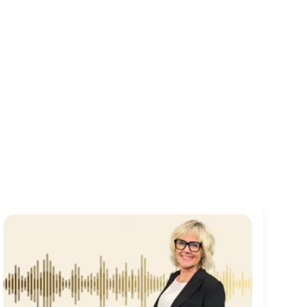
Kurs i stemmebruk – hvordan tale til ethvert publikum